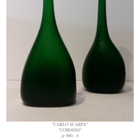
"CARLO SCARPA"
"COROSSO"
je 980.- €